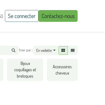
Se connecter
Contactez-nous
50
Trier par :
En vedette
Bijoux
Accessoires
coquillages et
cheveux
breloques