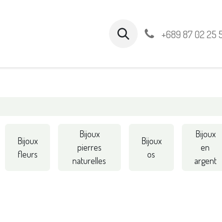
vènements
Expositions
+689 87 02 25 
Bijoux
Bijoux
Bijoux
Bijoux
pierres
en
fleurs
os
naturelles
argent